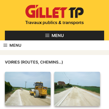
Aller
au
contenu
MENU
MENU
VOIRIES (ROUTES, CHEMINS…)