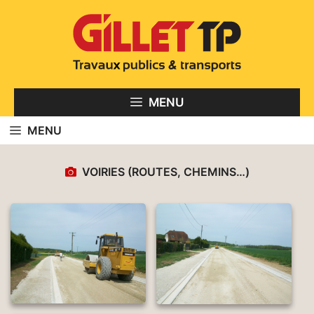
Aller
au
contenu
MENU
MENU
VOIRIES (ROUTES, CHEMINS…)