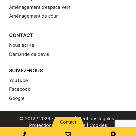
Aménagement d’espace vert
Aménagement de cour
CONTACT
Nous écrire
Demande de devis
SUIVEZ-NOUS
YouTube
Facebook
Google
© 2012 / 2026 -
Gillet TP
|
Mentions légales
|
Contact
Protection de la vie privée
|
Cookies
Phone
Email
Googl