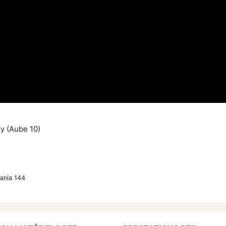
ey (Aube 10)
cania 144