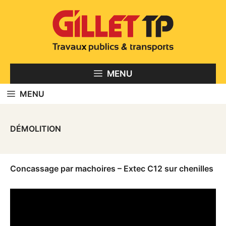
Aller
au
contenu
MENU
MENU
DÉMOLITION
Concassage par machoires – Extec C12 sur chenilles